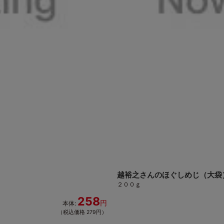
越裕之さんのほぐしめじ（大袋
２００ｇ
258
円
本体:
（税込価格 279円）