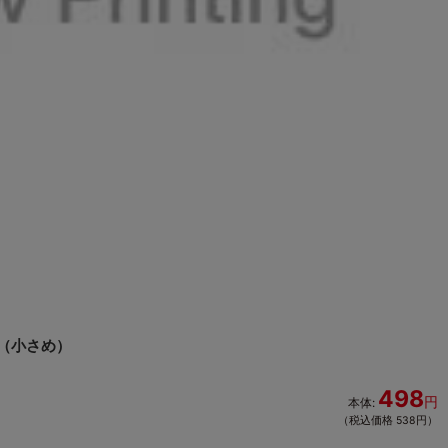
（小さめ）
498
円
本体:
（税込価格 538円）