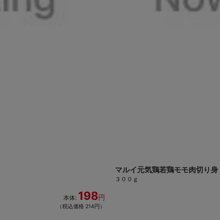
マルイ元気鶏若鶏モモ肉切り身
３００ｇ
198
円
本体:
（税込価格 214円）