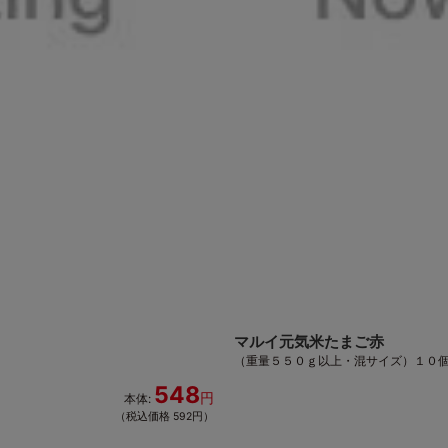
マルイ元気米たまご赤
（重量５５０ｇ以上・混サイズ）１０
548
円
本体:
（税込価格 592円）