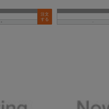
注文
する
＋
－