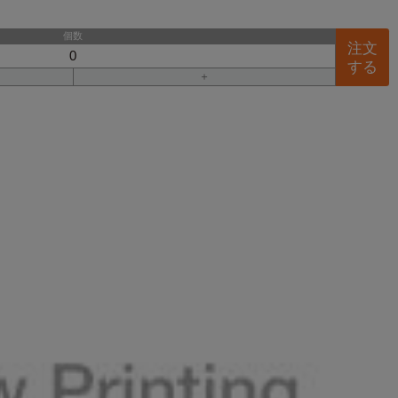
個数
注文
する
＋