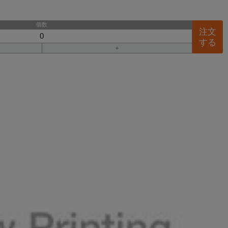
個数
注文
する
＋