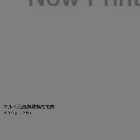
マルイ元気鶏若鶏モモ肉
４００ｇ（２枚）