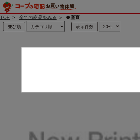
TOP
>
全ての商品をみる
>
●産直
並び順
表示件数