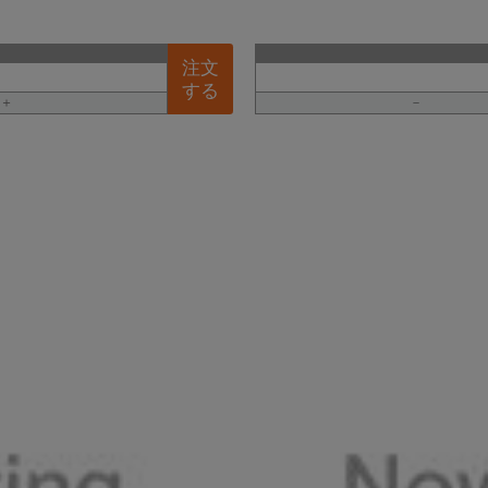
注文
する
＋
－