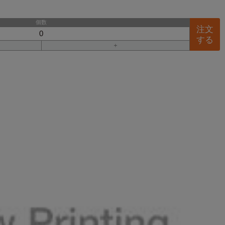
個数
注文
する
＋