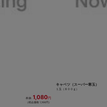
キャベツ（スーパー寒玉）
１玉（８００ｇ）
1,080
円
本体:
（税込価格 1,166円）