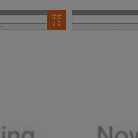
注文
する
＋
－