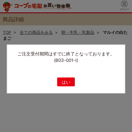
メニュー
商品詳細
TOP
>
全ての商品をみる
>
卵・牛乳・乳製品
>
マルイの白た
まご
ご注文受付期間はすでに終了となっております。
(B03-001-I)
はい