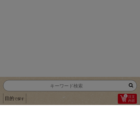
0
注文
目的
で探す
内容