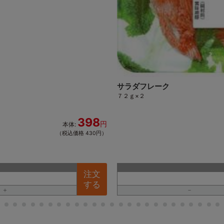
サラダフレーク
７２ｇ×２
398
円
本体:
（税込価格 430円）
注文
する
＋
－
9
10
11
12
13
14
15
16
17
18
19
20
21
22
23
24
25
26
27
28
29
30
31
32
33