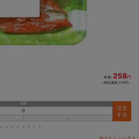
258
円
本体:
（税込価格 279円）
個数
注文
する
＋
34
35
36
37
38
39
40
41
商品をもっと見る