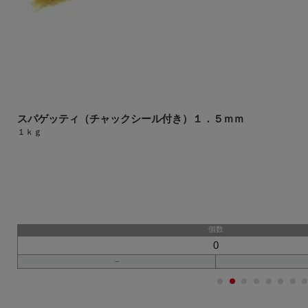
スパゲッティ（チャックシール付き）１．５ｍｍ
１ｋｇ
円
）
個数
－
1
2
3
4
5
6
7
8