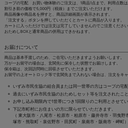
コープの宅配 お買い物体験のご注文は、1商品1点まで。利用点数は
割引き前の価格で5,000円（税抜）までご注文いただけます。
商品画像や商品名を押すと、商品詳細画面が表示されます。
「注文する」ボタンを押していただくとカートに商品が入ります。
カートに入っただけでは注文は完了していませんのでご注意くださ
おためしBOXと通常商品の併用はできかねます。
お届けについて
商品は基本手渡しのため、ご在宅いただきますようお願いします。
万が一お留守の場合は、玄関先に保冷した状態でお届けします。
保冷箱は、次回訪問時に回収させていただきます。
お留守の上オートロック等で玄関先まで入れない場合は、注文をキ
いずみ市民生協の組合員または同一世帯の方はコープの宅
過去にいずみ市民生協のおためしセット等を注文されたこ
お申し込み期限内で1世帯につき1回限りのご利用とさせて
下記市町村にお住まいの方に限らせていただきます。
（ 東大阪市・八尾市・松原市・柏原市・藤井寺市・羽曳野
塚市・熊取町・泉佐野市・田尻町・泉南市・阪南市・岬町