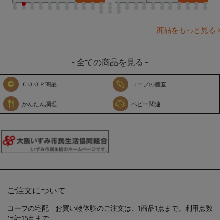
1
2
3
4
5
6
7
8
9
10
11
12
13
14
15
16
17
18
19
20
21
22
23
24
25
26
27
28
29
30
31
32
33
34
35
36
37
38
39
40
41
42
43
44
45
46
47
48
49
商品をもっと見る
全ての商品を見る
ＣＯＯＰ商品
コープの産直
かんたん調理
ベビー関連
ご注文について
コープの宅配 お買い物体験のご注文は、1商品1点まで。利用点数
は計15点まで。