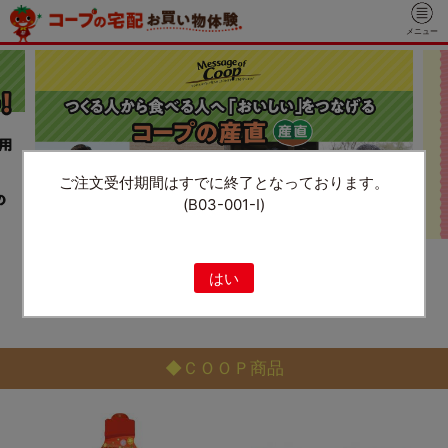
メニュー
ご注文受付期間はすでに終了となっております。
(B03-001-I)
1
2
3
4
5
はい
Previous
Next
◆ＣＯＯＰ商品