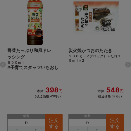
野菜たっぷり和風ドレ
炭火焼かつおのたたき
２００ｇ（２ブロック）＋たれ１
ッシング
５ｍｌ×２
５００ｍｌ
#
子育てスタッフいちおし
Previous
Ne
398
548
円
円
円
本体:
本体:
）
（税込価格 430円）
（税込価格 592円）
個数
個数
注文
注文
する
する
－
＋
－
＋