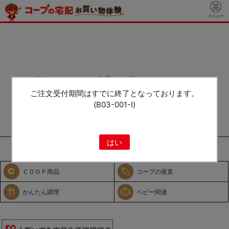
メニュー
----- 下のメニューから商品をお探しください。 -----
ご注文受付期間はすでに終了となっております。
(B03-001-I)
はい
全ての商品を見る
ＣＯＯＰ商品
コープの産直
かんたん調理
ベビー関連