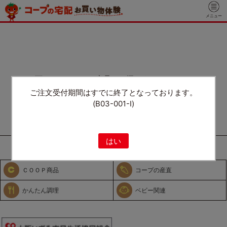
メニュー
----- 下のメニューから商品をお探しください。 -----
ご注文受付期間はすでに終了となっております。
(B03-001-I)
はい
全ての商品を見る
ＣＯＯＰ商品
コープの産直
かんたん調理
ベビー関連