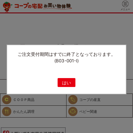
メニュー
----- 下のメニューから商品をお探しください。 -----
ご注文受付期間はすでに終了となっております。
(B03-001-I)
はい
全ての商品を見る
ＣＯＯＰ商品
コープの産直
かんたん調理
ベビー関連