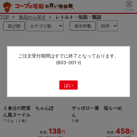
メニュー
TOP
>
食品から探す
>
レトルト・缶詰・瓶詰
並び順
表示件数
ご注文受付期間はすでに終了となっております。
(B03-001-I)
はい
１食分の野菜 ちゃんぽ
サッポロ一番 塩らーめ
ん風ヌードル
ん
７０ｇ（１食）
５食
138
458
円
円
本体:
本体: