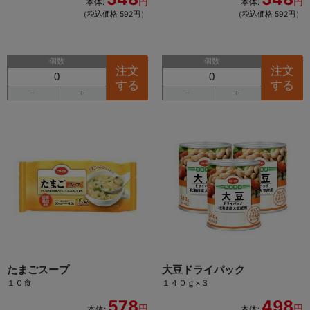
円
円
本体:
本体:
（税込価格 592円）
（税込価格 592円）
個数
個数
注文
注文
する
する
－
＋
－
＋
たまごスープ
大豆ドライパック
１０食
１４０ｇ×３
578
498
円
円
本体:
本体: