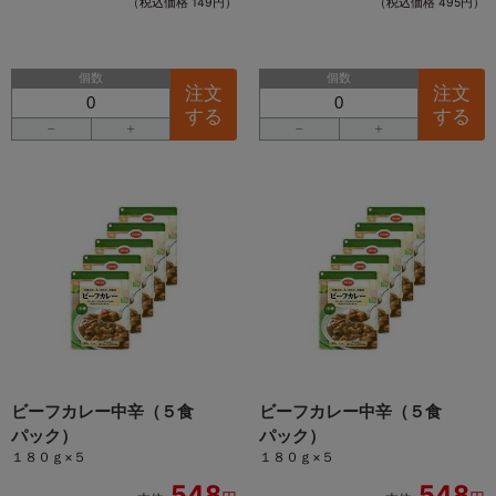
（税込価格 149円）
（税込価格 495円）
個数
個数
注文
注文
する
する
－
＋
－
＋
ビーフカレー中辛（５食
ビーフカレー中辛（５食
パック）
パック）
１８０ｇ×５
１８０ｇ×５
548
548