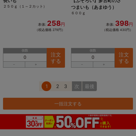
長いも
【ふぞろい】多古町のさ
２５０ｇ（１～２カット）
つまいも（あまゆう）
６００ｇ
258
398
円
円
本体:
本体:
（税込価格 279円）
（税込価格 430円）
個数
個数
注文
注文
する
する
－
＋
－
＋
1
2
3
次
最後
一括注文する