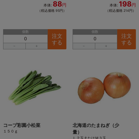
88
198
円
円
本体:
本体:
（税込価格 95円）
（税込価格 214円）
個数
個数
注文
注文
する
する
－
＋
－
＋
コープ彩園小松菜
北海道のたまねぎ（少
１５０ｇ
量）
Ｌ２玉またはＭ３玉