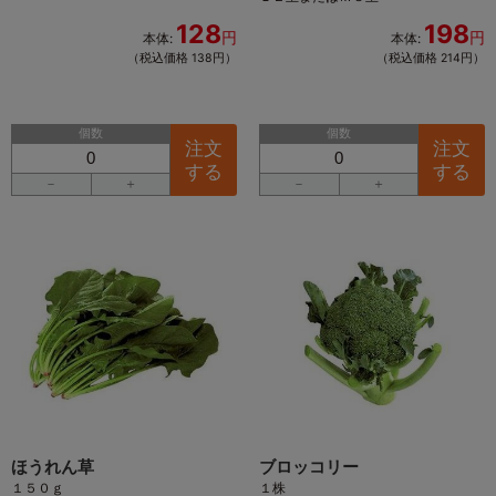
128
198
円
円
本体:
本体:
（税込価格 138円）
（税込価格 214円）
個数
個数
注文
注文
する
する
－
＋
－
＋
ほうれん草
ブロッコリー
１５０ｇ
１株