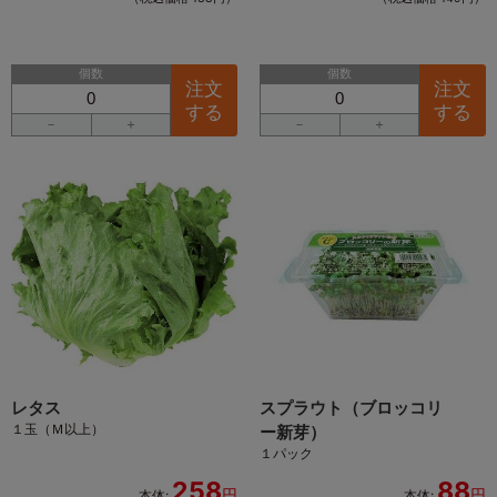
個数
個数
注文
注文
する
する
－
＋
－
＋
レタス
スプラウト（ブロッコリ
１玉（Ｍ以上）
ー新芽）
１パック
258
88
円
円
本体:
本体: