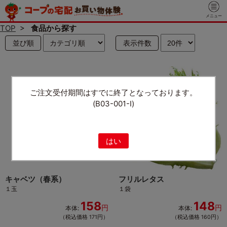
メニュー
TOP
>
食品から探す
並び順
表示件数
ご注文受付期間はすでに終了となっております。
(B03-001-I)
はい
キャベツ（春系）
フリルレタス
１玉
１袋
158
148
円
円
本体:
本体:
（税込価格 171円）
（税込価格 160円）