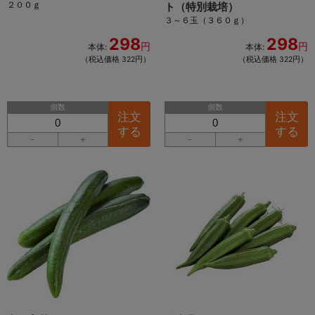
２００ｇ
ト（特別栽培）
３～６玉（３６０ｇ）
298
298
円
円
本体:
本体:
（税込価格 322円）
（税込価格 322円）
個数
個数
注文
注文
する
する
－
＋
－
＋