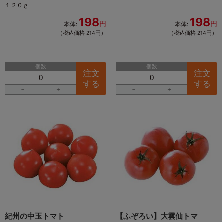
１２０ｇ
198
198
円
円
本体:
本体:
（税込価格 214円）
（税込価格 214円）
個数
個数
注文
注文
する
する
－
＋
－
＋
紀州の中玉トマト
【ふぞろい】大雲仙トマ