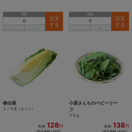
個数
個数
注文
注文
する
する
－
＋
－
＋
春白菜
小原さんちのベビーリー
１／４玉（カット）
フ
２５ｇ
128
138
円
円
本体:
本体:
（税込価格 138円）
（税込価格 149円）