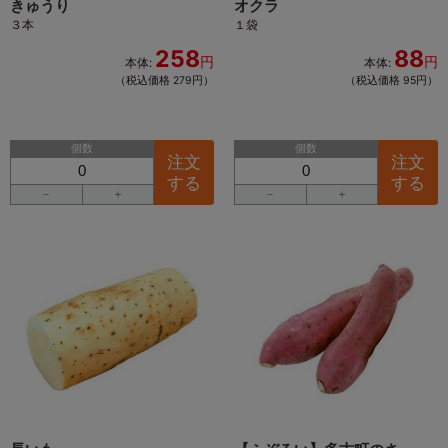
きゅうり
オクラ
３本
１袋
258
88
円
円
本体:
本体:
（税込価格 279円）
（税込価格 95円）
個数
個数
注文
注文
する
する
－
＋
－
＋