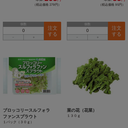
（税込価格 279円）
（税込価格 95円）
個数
個数
注文
注文
する
する
－
＋
－
＋
ブロッコリースルフォラ
菜の花（花菜）
１３０ｇ
ファンスプラウト
１パック（３０ｇ）