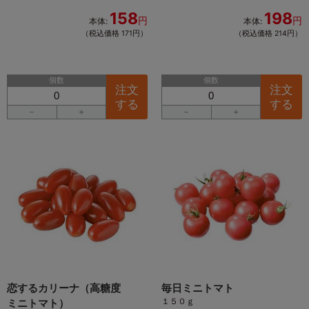
158
198
円
円
本体:
本体:
（税込価格 171円）
（税込価格 214円）
個数
個数
注文
注文
する
する
－
＋
－
＋
恋するカリーナ（高糖度
毎日ミニトマト
１５０ｇ
ミニトマト）