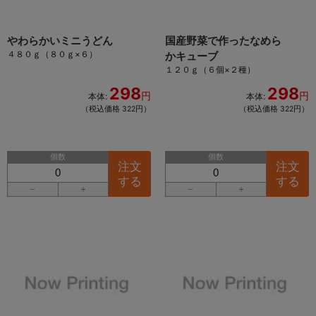
やわらかいミニうどん
国産野菜で作ったなめら
４８０ｇ（８０ｇ×６）
かキューブ
１２０ｇ（６個×２種）
298
298
円
円
本体:
本体:
（税込価格 322円）
（税込価格 322円）
個数
個数
注文
注文
する
する
－
＋
－
＋