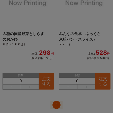
３種の国産野菜としらす
みんなの食卓 ふっくら
のおかゆ
米粉パン（スライス）
６個（１８０ｇ）
２７０ｇ
298
528
円
円
本体:
本体:
（税込価格 322円）
（税込価格 570円）
個数
個数
注文
注文
する
する
－
＋
－
＋
1