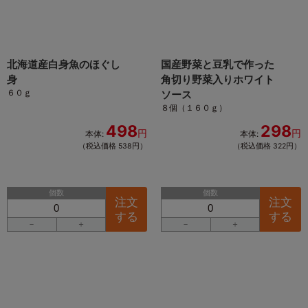
北海道産白身魚のほぐし
国産野菜と豆乳で作った
身
角切り野菜入りホワイト
６０ｇ
ソース
８個（１６０ｇ）
498
298
円
円
本体:
本体:
（税込価格 538円）
（税込価格 322円）
個数
個数
注文
注文
する
する
－
＋
－
＋