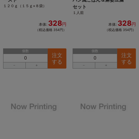
１２０ｇ（１５ｇ×８袋）
セット
１人前
328
328
円
円
本体:
本体:
（税込価格 354円）
（税込価格 354円）
個数
個数
注文
注文
する
する
－
＋
－
＋