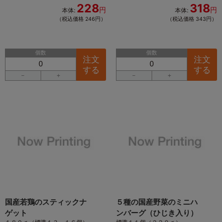
228
318
円
円
本体:
本体:
（税込価格 246円）
（税込価格 343円）
個数
個数
注文
注文
する
する
－
＋
－
＋
国産若鶏のスティックナ
５種の国産野菜のミニハ
ゲット
ンバーグ（ひじき入り）