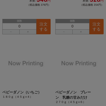
円
円
本体:
本体:
（税込価格 376円）
（税込価格 354円）
個数
個数
注文
注文
する
する
－
＋
－
＋
ベビーダノン（いちご）
ベビーダノン プレー
１８０ｇ（４５ｇ×４）
ン 乳糖の甘みだけ
２７０ｇ（４５ｇ×６）