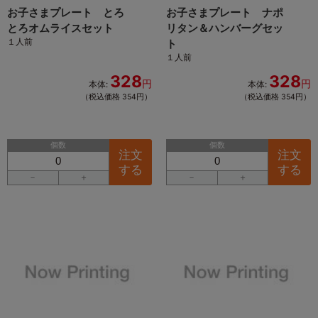
お子さまプレート とろ
お子さまプレート ナポ
とろオムライスセット
リタン＆ハンバーグセッ
１人前
ト
１人前
328
328
円
円
本体:
本体:
（税込価格 354円）
（税込価格 354円）
個数
個数
注文
注文
する
する
－
＋
－
＋