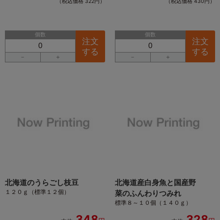
（税込価格 322円）
（税込価格 430円）
個数
個数
注文
注文
する
する
－
＋
－
＋
北海道のうらごし枝豆
北海道産白身魚と国産野
１２０ｇ（標準１２個）
菜のふんわりつみれ
標準８～１０個（１４０ｇ）
348
328