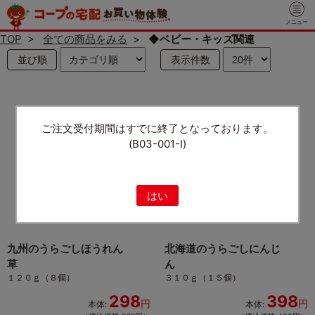
メニュー
TOP
>
全ての商品をみる
>
◆ベビー・キッズ関連
並び順
表示件数
ご注文受付期間はすでに終了となっております。
(B03-001-I)
はい
九州のうらごしほうれん
北海道のうらごしにんじ
草
ん
１２０ｇ（８個）
３１０ｇ（１５個）
298
398
円
円
本体:
本体: