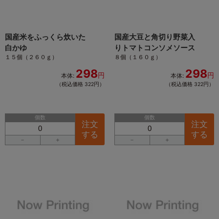
国産米をふっくら炊いた
国産大豆と角切り野菜入
白かゆ
りトマトコンソメソース
１５個（２６０ｇ）
８個（１６０ｇ）
298
298
円
円
本体:
本体:
（税込価格 322円）
（税込価格 322円）
個数
個数
注文
注文
する
する
－
＋
－
＋