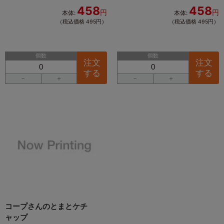
458
458
円
円
本体:
本体:
（税込価格 495円）
（税込価格 495円）
個数
個数
注文
注文
する
する
－
＋
－
＋
コープさんのとまとケチ
ャップ