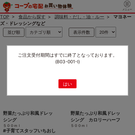
メニュー
TOP
>
食品から探す
>
調味料・だし・油・ルー
>
マヨネー
ズ・ドレッシングなど
並び順
表示件数
ご注文受付期間はすでに終了となっております。
(B03-001-I)
はい
野菜たっぷり和風ドレッ
野菜たっぷり和風ドレッ
シング
シング カロリーハーフ
５００ｍｌ
５００ｍｌ
#
子育てスタッフいちおし