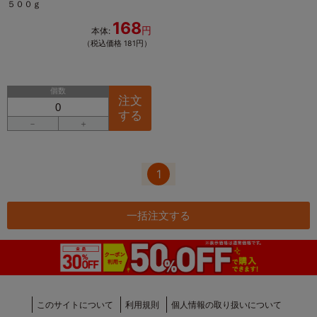
５００ｇ
168
円
本体:
（税込価格 181円）
個数
注文
する
－
＋
1
一括注文する
このサイトについて
利用規則
個人情報の取り扱いについて