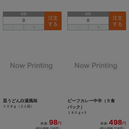
個数
個数
注文
注文
する
する
－
＋
－
＋
皿うどん白湯風味
ビーフカレー中辛（５食
１０８ｇ（２人前）
パック）
１８０ｇ×５
98
498
円
円
本体:
本体:
（税込価格 106円）
（税込価格 538円）