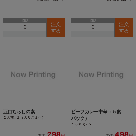
個数
個数
注文
注文
する
する
－
＋
－
＋
五目ちらしの素
ビーフカレー中辛（５食
２人前×２（のりごま付）
パック）
１８０ｇ×５
298
498
円
円
本体:
本体: