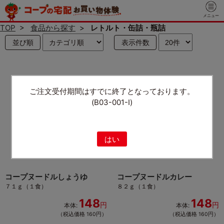
メニュー
TOP
>
食品から探す
>
レトルト・缶詰・瓶詰
並び順
表示件数
ご注文受付期間はすでに終了となっております。
(B03-001-I)
はい
コープヌードルしょうゆ
コープヌードルカレー
７１ｇ（１食）
８２ｇ（１食）
148
148
円
円
本体:
本体:
（税込価格 160円）
（税込価格 160円）