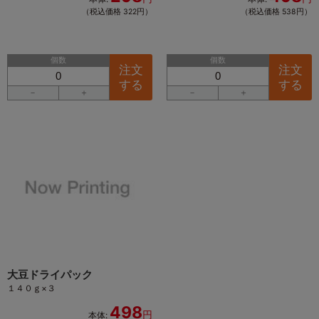
（税込価格 322円）
（税込価格 538円）
個数
個数
注文
注文
する
する
－
＋
－
＋
大豆ドライパック
１４０ｇ×３
498
円
本体: