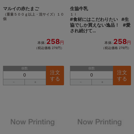
マルイの赤たまご
生協牛乳
（重量５００ｇ以上・混サイズ）１０
１ｌ
個
#
食材にはこだわりたい
#
生
協でしか買えない逸品！
#
愛
され続けて…
258
258
円
円
本体:
本体:
（税込価格 279円）
（税込価格 279円）
個数
個数
注文
注文
する
する
－
＋
－
＋