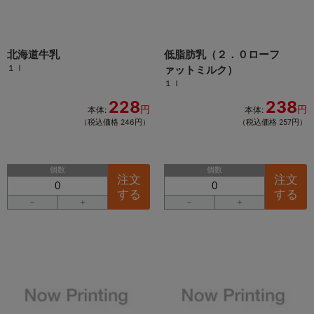
北海道牛乳
低脂肪乳（２．０ローフ
１ｌ
ァットミルク）
１ｌ
228
238
円
円
本体:
本体:
（税込価格 246円）
（税込価格 257円）
個数
個数
注文
注文
する
する
－
＋
－
＋