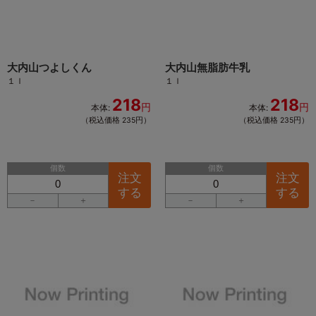
大内山つよしくん
大内山無脂肪牛乳
１ｌ
１ｌ
218
218
円
円
本体:
本体:
（税込価格 235円）
（税込価格 235円）
個数
個数
注文
注文
する
する
－
＋
－
＋