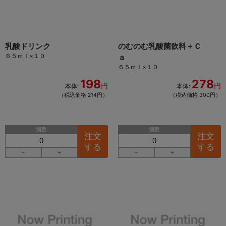
乳酸ドリンク
のむのむ乳酸菌飲料＋Ｃ
６５ｍｌ×１０
ａ
６５ｍｌ×１０
198
278
円
円
本体:
本体:
（税込価格 214円）
（税込価格 300円）
個数
個数
注文
注文
する
する
－
＋
－
＋