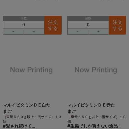
個数
個数
注文
注文
する
する
－
＋
－
＋
マルイビタミンＤＥ白た
マルイビタミンＤＥ赤た
まご
まご
（重量５５０ｇ以上・混サイズ）１０
（重量５５０ｇ以上・混サイズ）１０
個
個
#
愛され続けて…
#
生協でしか買えない逸品！