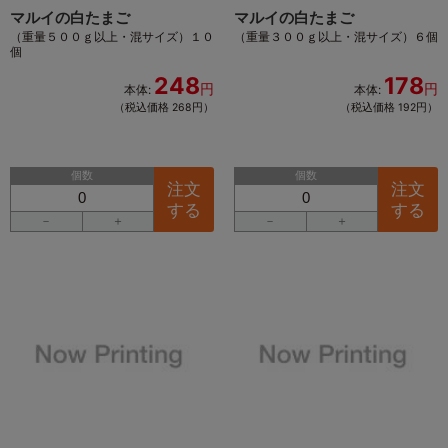
マルイの白たまご
マルイの白たまご
（重量５００ｇ以上・混サイズ）１０
（重量３００ｇ以上・混サイズ）６個
個
248
178
円
円
本体:
本体:
（税込価格 268円）
（税込価格 192円）
個数
個数
注文
注文
する
する
－
＋
－
＋