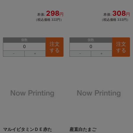
298
308
円
円
本体:
本体:
（税込価格 322円）
（税込価格 333円）
個数
個数
注文
注文
する
する
－
＋
－
＋
マルイビタミンＤＥ赤た
産直白たまご