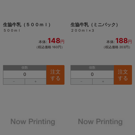
生協牛乳（５００ｍｌ）
生協牛乳（ミニパック）
５００ｍｌ
２００ｍｌ×３
148
188
円
円
本体:
本体:
（税込価格 160円）
（税込価格 203円）
個数
個数
注文
注文
する
する
－
＋
－
＋