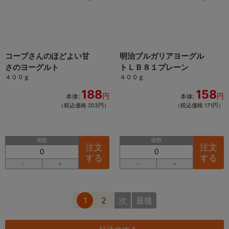
コープさんのほどよい甘
明治ブルガリアヨーグル
さのヨーグルト
トＬＢ８１プレーン
４００ｇ
４００ｇ
188
158
円
円
本体:
本体:
（税込価格 203円）
（税込価格 171円）
個数
個数
注文
注文
する
する
－
＋
－
＋
1
2
次
最後