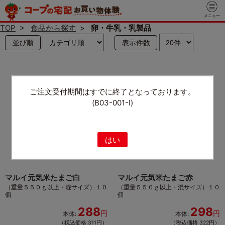
メニュー
TOP
>
食品から探す
>
卵・牛乳・乳製品
並び順
表示件数
ご注文受付期間はすでに終了となっております。
(B03-001-I)
はい
マルイ元気米たまご白
マルイ元気米たまご赤
（重量５５０ｇ以上・混サイズ）１０
（重量５５０ｇ以上・混サイズ）１０
個
個
288
298
円
円
本体:
本体:
（税込価格 311円）
（税込価格 322円）