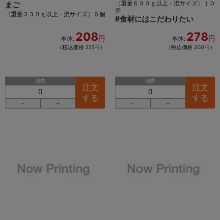
（重量６００ｇ以上・混サイズ）１０
まご
個
（重量３３０ｇ以上・混サイズ）６個
#
食材にはこだわりたい
208
278
円
円
本体:
本体:
（税込価格 225円）
（税込価格 300円）
個数
個数
注文
注文
する
する
－
＋
－
＋