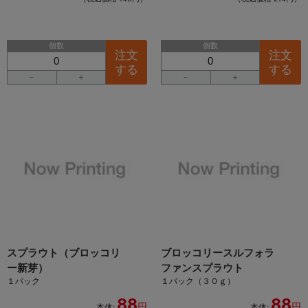
個数
個数
注文
注文
する
する
－
＋
－
＋
スプラウト（ブロッコリ
ブロッコリースルフォラ
ー新芽）
ファンスプラウト
１パック
１パック（３０ｇ）
88
88
円
円
本体:
本体: