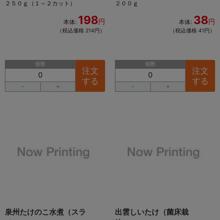
２５０ｇ（１～２カット）
２００ｇ
198
38
円
円
本体:
本体:
（税込価格 214円）
（税込価格 41円）
個数
個数
注文
注文
する
する
－
＋
－
＋
泉州たけのこ水煮（スラ
出雲しいたけ（菌床栽