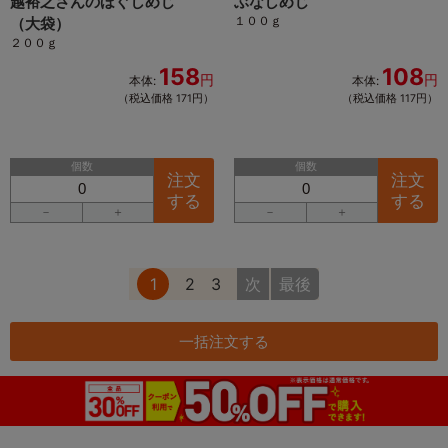
越裕之さんのほぐしめじ
ぶなしめじ
１００ｇ
（大袋）
２００ｇ
158
108
円
円
本体:
本体:
（税込価格 171円）
（税込価格 117円）
個数
個数
注文
注文
する
する
－
＋
－
＋
1
2
3
次
最後
一括注文する