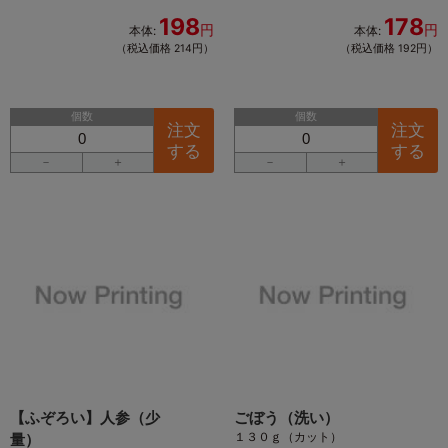
198
178
円
円
本体:
本体:
（税込価格 214円）
（税込価格 192円）
個数
個数
注文
注文
する
する
－
＋
－
＋
【ふぞろい】人参（少
ごぼう（洗い）
１３０ｇ（カット）
量）