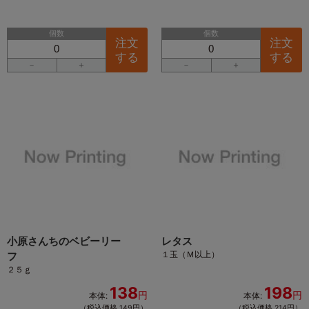
個数
個数
注文
注文
する
する
－
＋
－
＋
小原さんちのベビーリー
レタス
１玉（Ｍ以上）
フ
２５ｇ
138
198
円
円
本体:
本体:
（税込価格 149円）
（税込価格 214円）