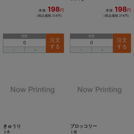
198
198
円
円
本体:
本体:
（税込価格 214円）
（税込価格 214円）
個数
個数
注文
注文
する
する
－
＋
－
＋
きゅうり
ブロッコリー
３本
１株