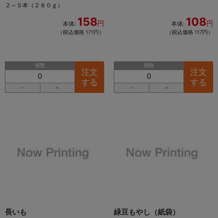
２～５本（２８０ｇ）
158
108
円
円
本体:
本体:
（税込価格 171円）
（税込価格 117円）
個数
個数
注文
注文
する
する
－
＋
－
＋
長いも
緑豆もやし（紙袋）