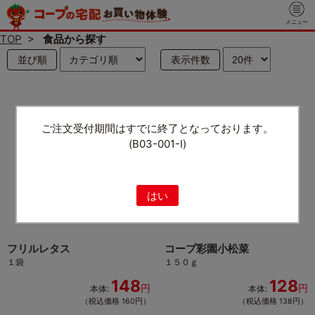
メニュー
TOP
>
食品から探す
並び順
表示件数
ご注文受付期間はすでに終了となっております。
(B03-001-I)
はい
フリルレタス
コープ彩園小松菜
１袋
１５０ｇ
148
128
円
円
本体:
本体:
（税込価格 160円）
（税込価格 138円）