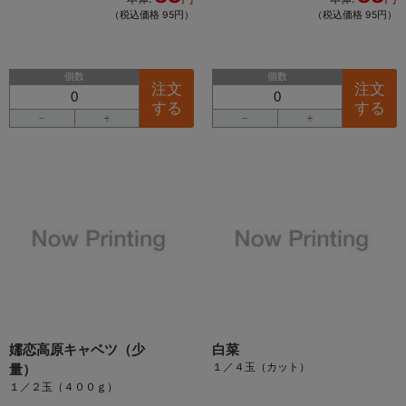
（税込価格 95円）
（税込価格 95円）
個数
個数
注文
注文
する
する
－
＋
－
＋
嬬恋高原キャベツ（少
白菜
１／４玉（カット）
量）
１／２玉（４００ｇ）