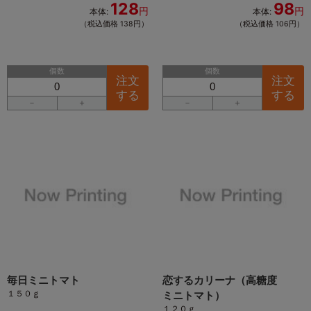
128
98
円
円
本体:
本体:
（税込価格 138円）
（税込価格 106円）
個数
個数
注文
注文
する
する
－
＋
－
＋
毎日ミニトマト
恋するカリーナ（高糖度
１５０ｇ
ミニトマト）
１２０ｇ