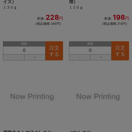
イス）
培）
１３０ｇ
１２０ｇ
228
198
円
円
本体:
本体:
（税込価格 246円）
（税込価格 214円）
個数
個数
注文
注文
する
する
－
＋
－
＋