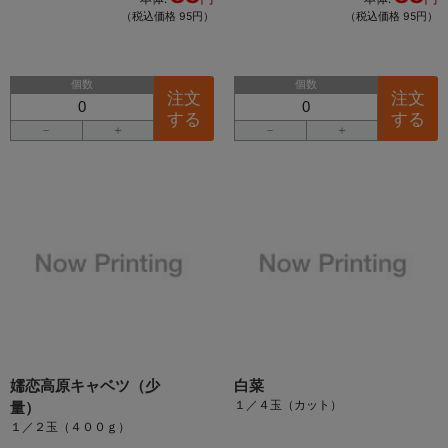
（税込価格 95円）
（税込価格 95円）
個数
個数
注文
注文
する
する
－
＋
－
＋
嬬恋高原キャベツ（少
白菜
１／４玉（カット）
量）
１／２玉（４００ｇ）