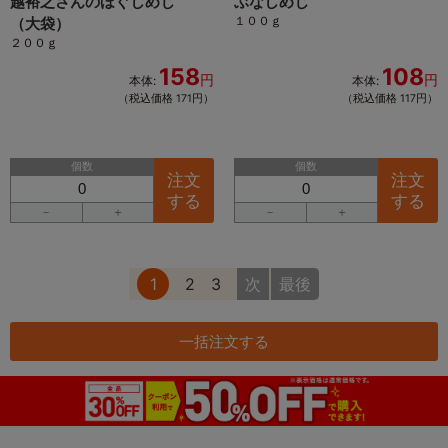
越裕之さんのほぐしめじ
ぶなしめじ
１００ｇ
（大袋）
２００ｇ
158
108
円
円
本体:
本体:
（税込価格 171円）
（税込価格 117円）
個数
個数
注文
注文
する
する
－
＋
－
＋
1
2
3
次
最後
一括注文する