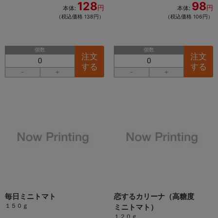
128
98
円
円
本体:
本体:
（税込価格 138円）
（税込価格 106円）
個数
個数
注文
注文
する
する
－
＋
－
＋
毎日ミニトマト
恋するカリーナ（高糖度
１５０ｇ
ミニトマト）
１２０ｇ