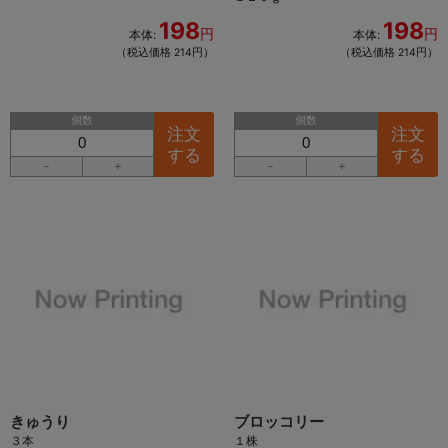
198
198
円
円
本体:
本体:
（税込価格 214円）
（税込価格 214円）
個数
個数
注文
注文
する
する
－
＋
－
＋
きゅうり
ブロッコリー
３本
１株