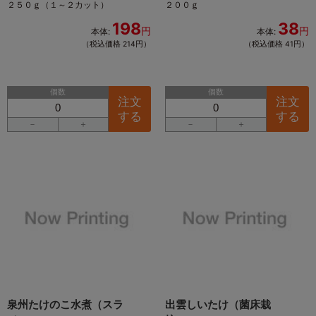
２５０ｇ（１～２カット）
２００ｇ
198
38
円
円
本体:
本体:
（税込価格 214円）
（税込価格 41円）
個数
個数
注文
注文
する
する
－
＋
－
＋
泉州たけのこ水煮（スラ
出雲しいたけ（菌床栽