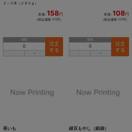
２～５本（２８０ｇ）
158
108
円
円
本体:
本体:
（税込価格 171円）
（税込価格 117円）
個数
個数
注文
注文
する
する
－
＋
－
＋
長いも
緑豆もやし（紙袋）