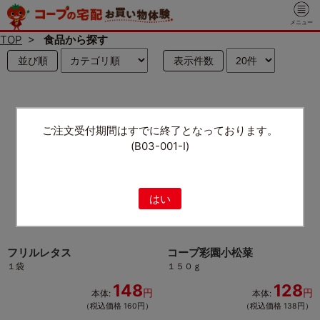
メニュー
TOP
>
食品から探す
並び順
表示件数
ご注文受付期間はすでに終了となっております。
(B03-001-I)
はい
フリルレタス
コープ彩園小松菜
１袋
１５０ｇ
148
128
円
円
本体:
本体:
（税込価格 160円）
（税込価格 138円）