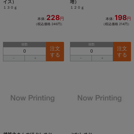
イス）
培）
１３０ｇ
１２０ｇ
228
198
円
円
本体:
本体:
（税込価格 246円）
（税込価格 214円）
個数
個数
注文
注文
する
する
－
＋
－
＋