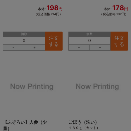
198
178
円
円
本体:
本体:
（税込価格 214円）
（税込価格 192円）
個数
個数
注文
注文
する
する
－
＋
－
＋
【ふぞろい】人参（少
ごぼう（洗い）
１３０ｇ（カット）
量）