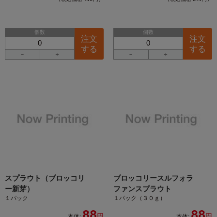
個数
個数
注文
注文
する
する
－
＋
－
＋
スプラウト（ブロッコリ
ブロッコリースルフォラ
ー新芽）
ファンスプラウト
１パック
１パック（３０ｇ）
88
88
円
円
本体:
本体: