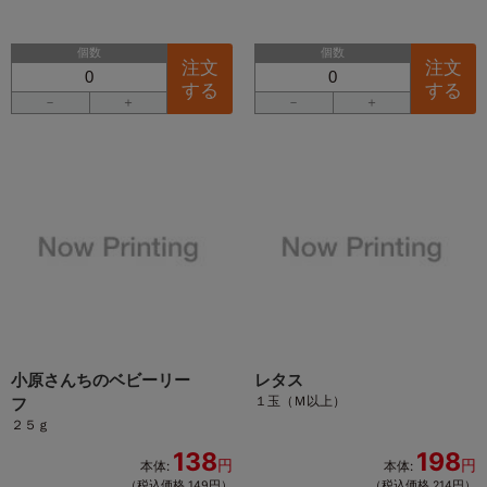
個数
個数
注文
注文
する
する
－
＋
－
＋
小原さんちのベビーリー
レタス
１玉（Ｍ以上）
フ
２５ｇ
138
198
円
円
本体:
本体:
（税込価格 149円）
（税込価格 214円）