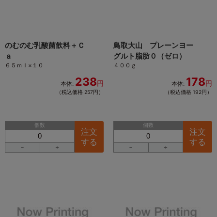
のむのむ乳酸菌飲料＋Ｃ
鳥取大山 プレーンヨー
ａ
グルト脂肪０（ゼロ）
６５ｍｌ×１０
４００ｇ
238
178
円
円
本体:
本体:
（税込価格 257円）
（税込価格 192円）
個数
個数
注文
注文
する
する
－
＋
－
＋