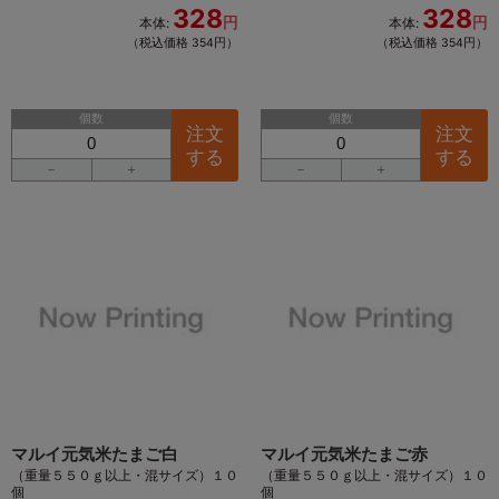
328
328
円
円
本体:
本体:
（税込価格 354円）
（税込価格 354円）
個数
個数
注文
注文
する
する
－
＋
－
＋
マルイ元気米たまご白
マルイ元気米たまご赤
（重量５５０ｇ以上・混サイズ）１０
（重量５５０ｇ以上・混サイズ）１０
個
個