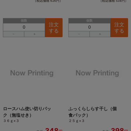
（税込価格 626円）
（税込価格 538円）
個数
個数
注文
注文
する
する
－
＋
－
＋
ロースハム使い切りパッ
ふっくらしらす干し（個
ク（無塩せき）
食パック）
３６ｇ×３
２５ｇ×３
348
398