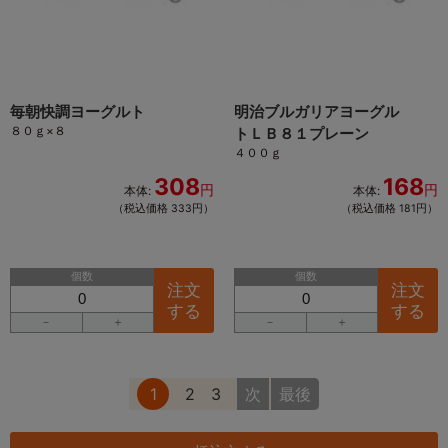
毎朝快調ヨーグルト
明治ブルガリアヨーグル
８０ｇ×８
トＬＢ８１プレーン
４００ｇ
308
168
円
円
本体:
本体:
（税込価格 333円）
（税込価格 181円）
個数
個数
注文
注文
する
する
－
＋
－
＋
1
2
3
次
最後