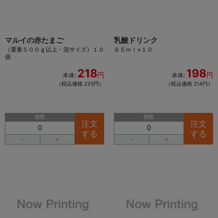
マルイの赤たまご
乳酸ドリンク
（重量５００ｇ以上・混サイズ）１０
６５ｍｌ×１０
個
218
198
円
円
本体:
本体:
（税込価格 235円）
（税込価格 214円）
個数
個数
注文
注文
する
する
－
＋
－
＋