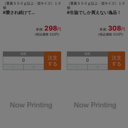
（重量５５０ｇ以上・混サイズ）１０
（重量５５０ｇ以上・混サイズ）１０
個
個
#
愛され続けて…
#
生協でしか買えない逸品！
298
308
円
円
本体:
本体:
（税込価格 322円）
（税込価格 333円）
個数
個数
注文
注文
する
する
－
＋
－
＋