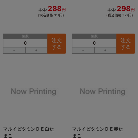
288
298
円
円
本体:
本体:
（税込価格 311円）
（税込価格 322円）
個数
個数
注文
注文
する
する
－
＋
－
＋
マルイビタミンＤＥ白た
マルイビタミンＤＥ赤た
まご
まご