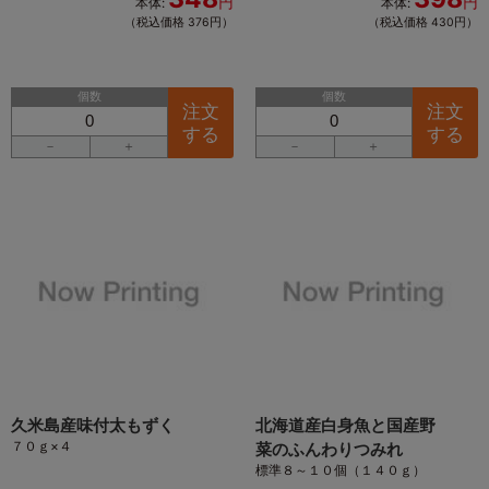
円
円
本体:
本体:
（税込価格 376円）
（税込価格 430円）
個数
個数
注文
注文
する
する
－
＋
－
＋
久米島産味付太もずく
北海道産白身魚と国産野
７０ｇ×４
菜のふんわりつみれ
標準８～１０個（１４０ｇ）