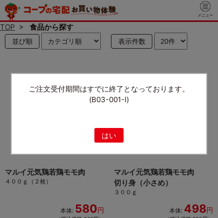
メニュー
TOP
>
食品から探す
並び順
表示件数
ご注文受付期間はすでに終了となっております。
(B03-001-I)
はい
マルイ元気鶏若鶏モモ肉
マルイ元気鶏若鶏モモ肉
４００ｇ（２枚）
切り身（小さめ）
３００ｇ
580
498
円
円
本体:
本体: