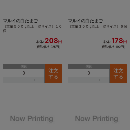
マルイの白たまご
マルイの白たまご
（重量５００ｇ以上・混サイズ）１０
（重量３００ｇ以上・混サイズ）６個
個
208
178
円
円
本体:
本体:
（税込価格 225円）
（税込価格 192円）
個数
個数
注文
注文
する
する
－
＋
－
＋