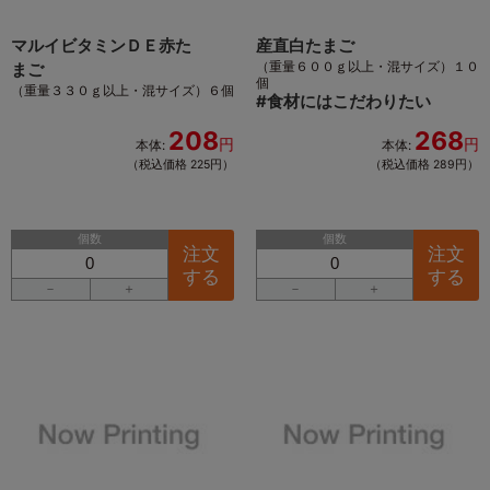
マルイビタミンＤＥ赤た
産直白たまご
（重量６００ｇ以上・混サイズ）１０
まご
個
（重量３３０ｇ以上・混サイズ）６個
#
食材にはこだわりたい
208
268
円
円
本体:
本体:
（税込価格 225円）
（税込価格 289円）
個数
個数
注文
注文
する
する
－
＋
－
＋