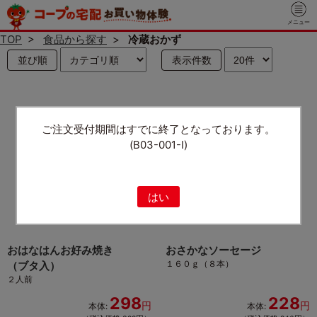
メニュー
TOP
>
食品から探す
>
冷蔵おかず
並び順
表示件数
ご注文受付期間はすでに終了となっております。
(B03-001-I)
はい
おはなはんお好み焼き
おさかなソーセージ
１６０ｇ（８本）
（ブタ入）
２人前
298
228
円
円
本体:
本体: