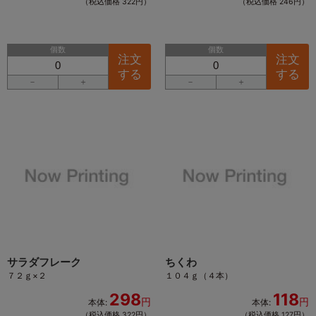
（税込価格 322円）
（税込価格 246円）
個数
個数
注文
注文
する
する
－
＋
－
＋
サラダフレーク
ちくわ
７２ｇ×２
１０４ｇ（４本）
298
118
円
円
本体:
本体:
（税込価格 322円）
（税込価格 127円）