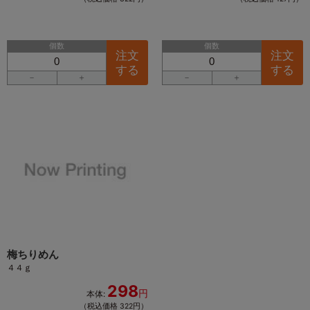
個数
個数
注文
注文
する
する
－
＋
－
＋
梅ちりめん
４４ｇ
298
円
本体:
（税込価格 322円）