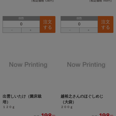
（税込価格 138円）
（税込価格 149円）
個数
個数
注文
注文
する
する
－
＋
－
＋
出雲しいたけ（菌床栽
越裕之さんのほぐしめじ
培）
（大袋）
１２０ｇ
２００ｇ
198
198