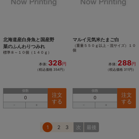
北海道産白身魚と国産野
マルイ元気米たまご白
（重量５５０ｇ以上・混サイズ）１０
菜のふんわりつみれ
個
標準８～１０個（１４０ｇ）
328
288
円
円
本体:
本体:
（税込価格 354円）
（税込価格 311円）
個数
個数
注文
注文
する
する
－
＋
－
＋
1
2
3
次
最後