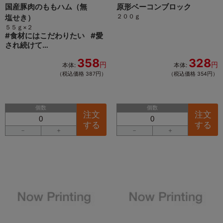
国産豚肉のももハム（無
原形ベーコンブロック
２００ｇ
塩せき）
５５ｇ×２
#
食材にはこだわりたい
#
愛
され続けて…
358
328
円
円
本体:
本体:
（税込価格 387円）
（税込価格 354円）
個数
個数
注文
注文
する
する
－
＋
－
＋