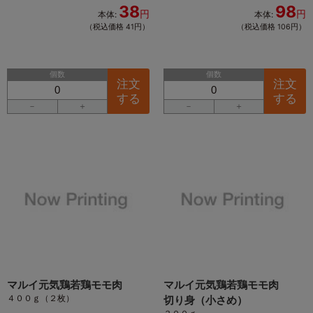
38
98
円
円
本体:
本体:
（税込価格 41円）
（税込価格 106円）
個数
個数
注文
注文
する
する
－
＋
－
＋
マルイ元気鶏若鶏モモ肉
マルイ元気鶏若鶏モモ肉
４００ｇ（２枚）
切り身（小さめ）