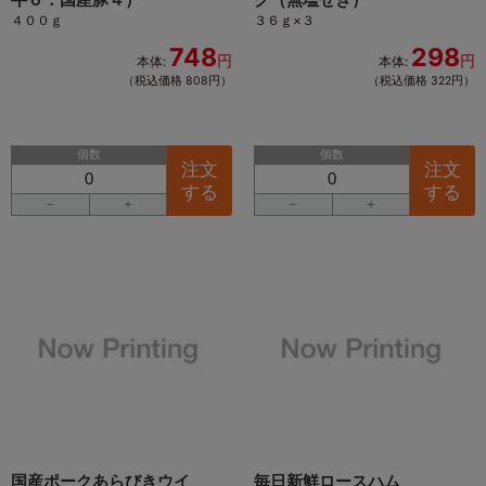
４００ｇ
３６ｇ×３
748
298
円
円
本体:
本体:
（税込価格 808円）
（税込価格 322円）
個数
個数
注文
注文
する
する
－
＋
－
＋
国産ポークあらびきウイ
毎日新鮮ロースハム