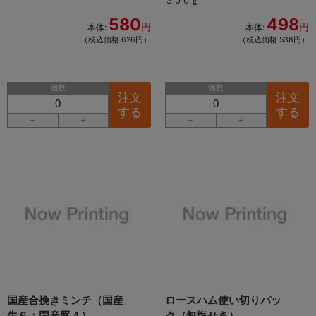
３００ｇ
580
498
円
円
本体:
本体:
（税込価格 626円）
（税込価格 538円）
個数
個数
注文
注文
する
する
－
＋
－
＋
国産合挽きミンチ（国産
ロースハム使い切りパッ
牛６：国産豚４）
ク（無塩せき）