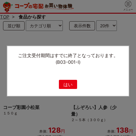
メニュー
TOP
>
食品から探す
並び順
表示件数
ご注文受付期間はすでに終了となっております。
(B03-001-I)
はい
コープ彩園小松菜
【ふぞろい】人参（少
１５０ｇ
量）
２～５本（３００ｇ）
128
138
円
円
本体:
本体: