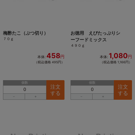
梅酢たこ（ぶつ切り）
お徳用 えびたっぷりシ
７０ｇ
ーフードミックス
４９０ｇ
458
1,080
円
円
本体:
本体:
（税込価格 495円）
（税込価格 1,166円）
個数
個数
注文
注文
する
する
－
＋
－
＋