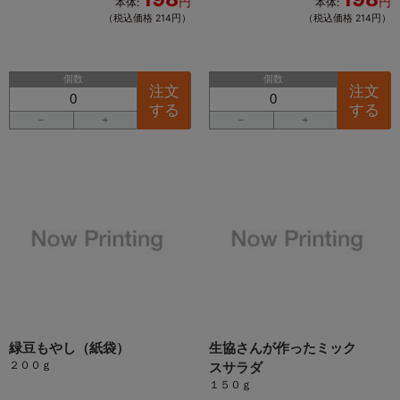
円
円
本体:
本体:
（税込価格 214円）
（税込価格 214円）
個数
個数
注文
注文
する
する
－
＋
－
＋
緑豆もやし（紙袋）
生協さんが作ったミック
２００ｇ
スサラダ
１５０ｇ