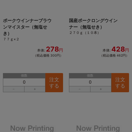
ポークウインナーブラウ
国産ポークロングウイン
ンマイスター（無塩せ
ナー（無塩せき）
２７０ｇ（１０本）
き）
７７ｇ×２
278
428
円
円
本体:
本体:
（税込価格 300円）
（税込価格 462円）
個数
個数
注文
注文
する
する
－
＋
－
＋