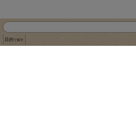
目的
で探す
北海道産大豆のみ使用
豆紀
北海道産大豆ひきわり納豆（たれ・からし付）