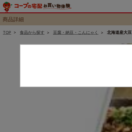
商品詳細
TOP
>
食品から探す
>
豆腐・納豆・こんにゃく
>
北海道産大豆