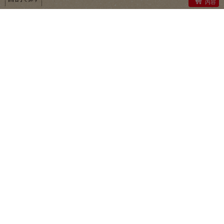
内容
1
2
3
クレードル食品
九州のうらごしほうれん草
１２０ｇ（８個）
298
本体:
円
（税込価格
322円）