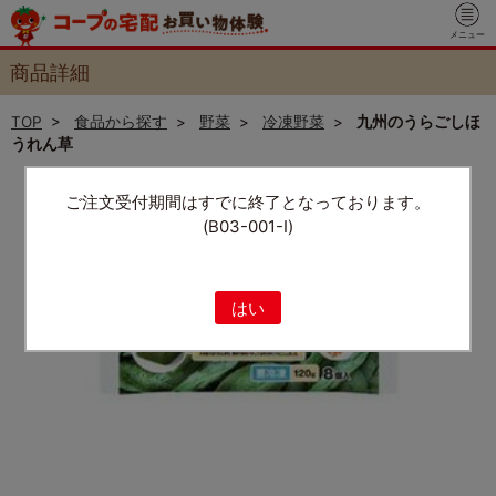
メニュー
商品詳細
TOP
>
食品から探す
>
野菜
>
冷凍野菜
>
九州のうらごしほ
うれん草
ご注文受付期間はすでに終了となっております。
(B03-001-I)
はい