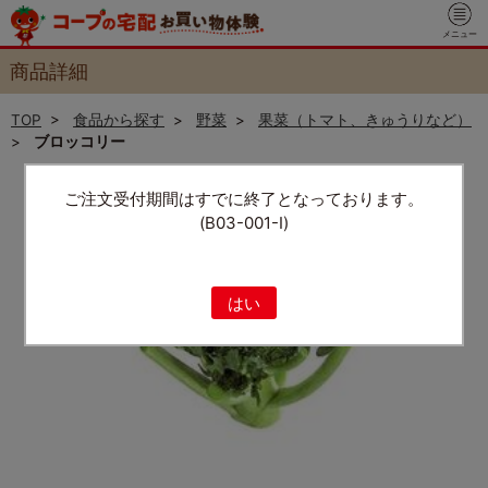
メニュー
商品詳細
TOP
>
食品から探す
>
野菜
>
果菜（トマト、きゅうりなど）
>
ブロッコリー
ご注文受付期間はすでに終了となっております。
(B03-001-I)
はい