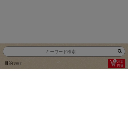
0
注文
目的
で探す
内容
1