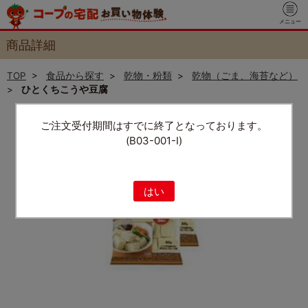
メニュー
商品詳細
TOP
>
食品から探す
>
乾物・粉類
>
乾物（ごま、海苔など）
>
ひとくちこうや豆腐
ご注文受付期間はすでに終了となっております。
(B03-001-I)
はい