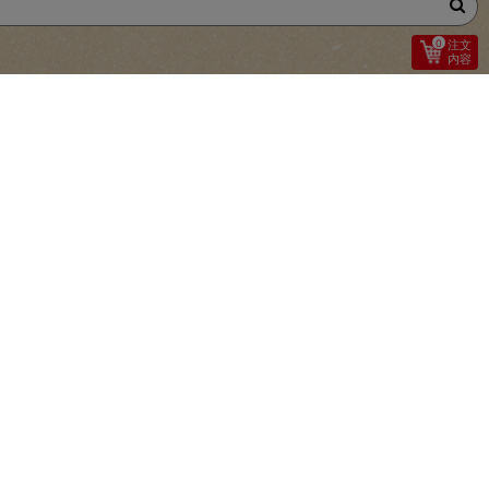
0
注文
内容
328
本体:
円
（税込価格
354円）