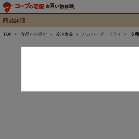
商品詳細
TOP
>
食品から探す
>
冷凍食品
>
ハンバーグ・フライ
>
５種