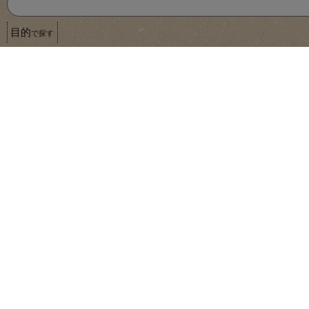
目的
で探す
ＪＡフーズさが
５種の国産野菜のミニハンバーグ（ひじき入り）
標準１１個（２２０ｇ）