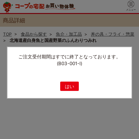
メニュー
商品詳細
TOP
>
食品から探す
>
魚介・加工品
>
丼の具・フライ・惣菜
>
北海道産白身魚と国産野菜のふんわりつみれ
ご注文受付期間はすでに終了となっております。
(B03-001-I)
はい