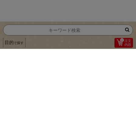
0
注文
目的
で探す
内容
1
電子レンジまたはボイルで調理できます。
トナミ食品工業