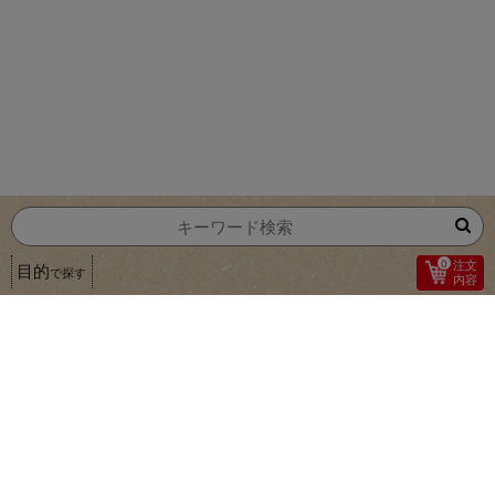
0
注文
目的
で探す
内容