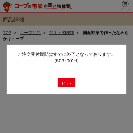
メニュー
商品詳細
TOP
>
コープ商品
>
加工・調味料
>
国産野菜で作ったなめら
かキューブ
ご注文受付期間はすでに終了となっております。
(B03-001-I)
はい