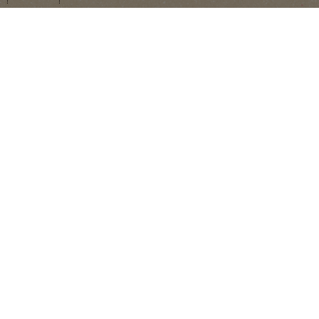
１．５ｍｍのほどよい細さ
奥本製粉
スパゲッティ（チャックシール付き）１．
１ｋｇ
【アレルゲン特定原材料】