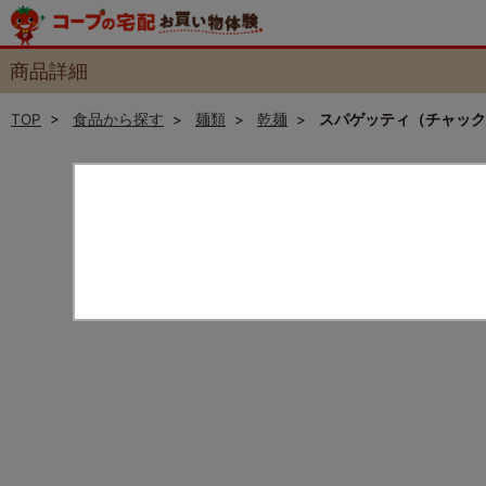
商品詳細
TOP
>
食品から探す
>
麺類
>
乾麺
>
スパゲッティ（チャック