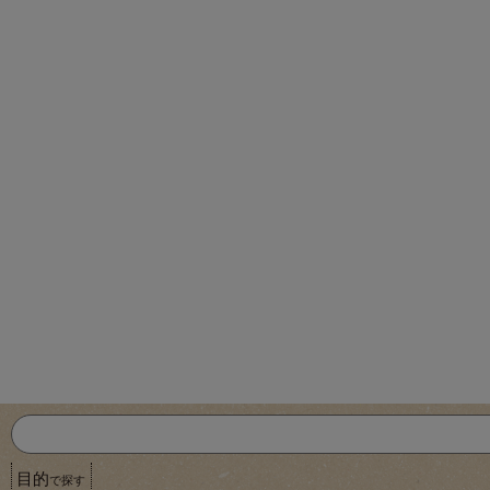
目的
で探す