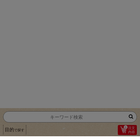
0
注文
目的
で探す
内容