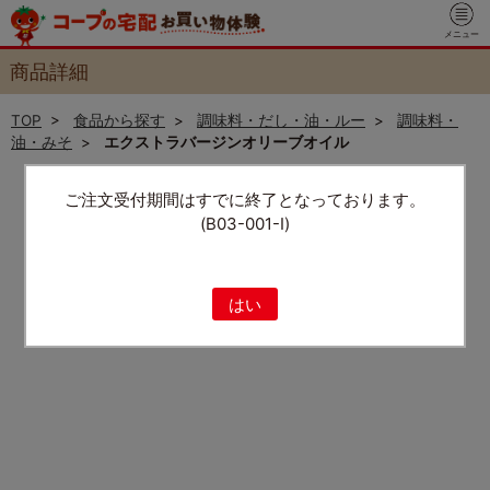
メニュー
商品詳細
TOP
>
食品から探す
>
調味料・だし・油・ルー
>
調味料・
油・みそ
>
エクストラバージンオリーブオイル
ご注文受付期間はすでに終了となっております。
(B03-001-I)
はい