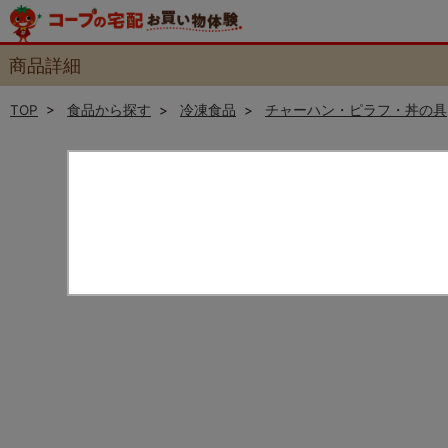
商品詳細
TOP
>
食品から探す
>
冷凍食品
>
チャーハン・ピラフ・丼の具