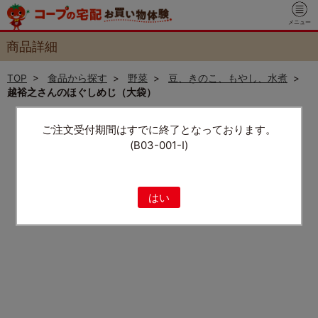
メニュー
商品詳細
TOP
>
食品から探す
>
野菜
>
豆、きのこ、もやし、水煮
>
越裕之さんのほぐしめじ（大袋）
ご注文受付期間はすでに終了となっております。
(B03-001-I)
はい