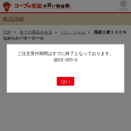
メニュー
商品詳細
TOP
>
全ての商品をみる
>
パン・ジャム
>
国産小麦１００％
なめらかバターロール
ご注文受付期間はすでに終了となっております。
(B03-001-I)
はい