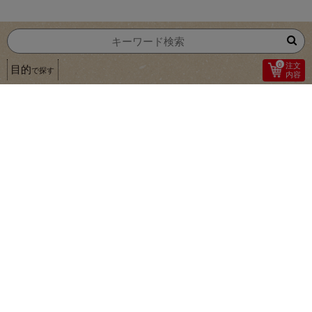
0
注文
目的
で探す
内容
1
焼かずにそのまま食べてほしい ツヤなしなめ
らか
巽製粉