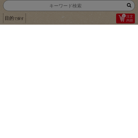
0
注文
目的
で探す
内容
1
昔ながらのギュッと詰まったしっかり食感
COOPきんき共同開発
四国化工機（さとの雪食品）
国産大豆のべんりな木綿豆腐
３００ｇ（２個）