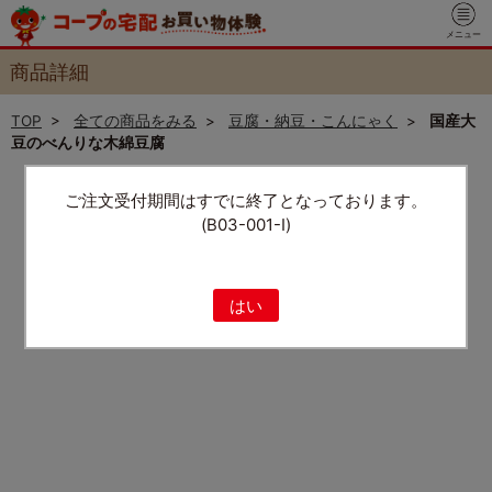
メニュー
商品詳細
TOP
>
全ての商品をみる
>
豆腐・納豆・こんにゃく
>
国産大
豆のべんりな木綿豆腐
ご注文受付期間はすでに終了となっております。
(B03-001-I)
はい