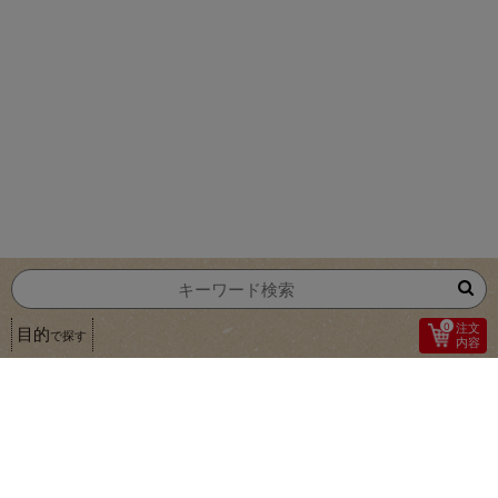
0
注文
目的
で探す
内容