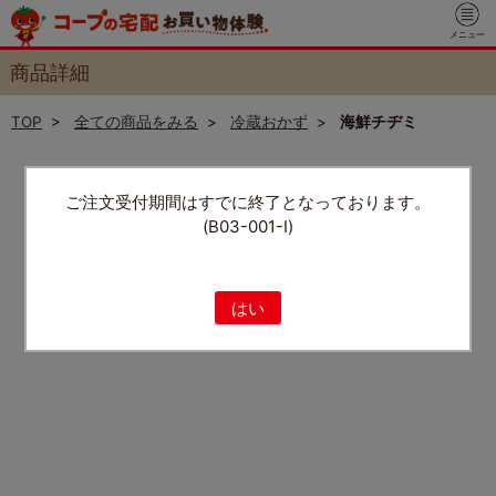
メニュー
商品詳細
TOP
>
全ての商品をみる
>
冷蔵おかず
>
海鮮チヂミ
ご注文受付期間はすでに終了となっております。
(B03-001-I)
はい