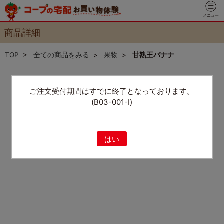
メニュー
商品詳細
TOP
>
全ての商品をみる
>
果物
>
甘熟王バナナ
ご注文受付期間はすでに終了となっております。
(B03-001-I)
はい