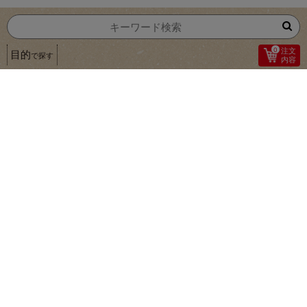
0
注文
目的
で探す
内容
1
朝食にヨーグルトとあわせても
フィリピン
甘熟王バナナ
４～５本（５７０ｇ）